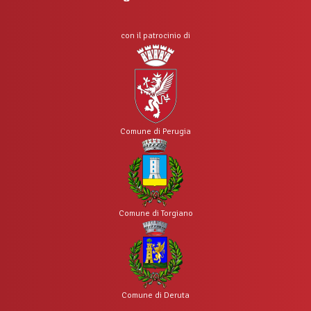
con il patrocinio di
Comune di Perugia
Comune di Torgiano
Comune di Deruta