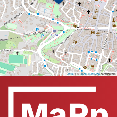
Leaflet
| ©
OpenStreetMap
contributors