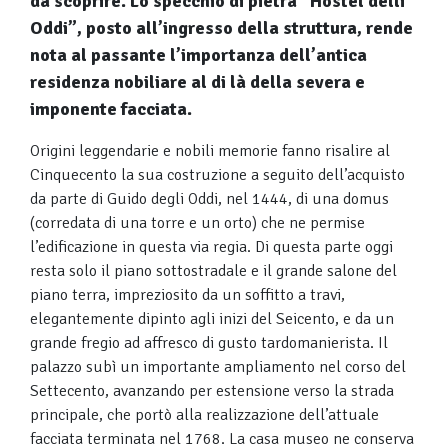
da scoprire. Lo specchio di pietra “Hostel delli
Oddi”, posto all’ingresso della struttura, rende
nota al passante l’importanza dell’antica
residenza nobiliare al di là della severa e
imponente facciata.
Origini leggendarie e nobili memorie fanno risalire al
Cinquecento la sua costruzione a seguito dell’acquisto
da parte di Guido degli Oddi, nel 1444, di una domus
(corredata di una torre e un orto) che ne permise
l’edificazione in questa via regia. Di questa parte oggi
resta solo il piano sottostradale e il grande salone del
piano terra, impreziosito da un soffitto a travi,
elegantemente dipinto agli inizi del Seicento, e da un
grande fregio ad affresco di gusto tardomanierista. Il
palazzo subì un importante ampliamento nel corso del
Settecento, avanzando per estensione verso la strada
principale, che portò alla realizzazione dell’attuale
facciata terminata nel 1768. La casa museo ne conserva