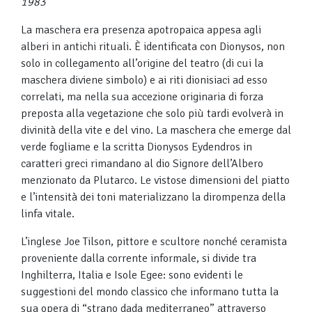
1983
La maschera era presenza apotropaica appesa agli
alberi in antichi rituali. È identificata con Dionysos, non
solo in collegamento all’origine del teatro (di cui la
maschera diviene simbolo) e ai riti dionisiaci ad esso
correlati, ma nella sua accezione originaria di forza
preposta alla vegetazione che solo più tardi evolverà in
divinità della vite e del vino. La maschera che emerge dal
verde fogliame e la scritta Dionysos Eydendros in
caratteri greci rimandano al dio Signore dell’Albero
menzionato da Plutarco. Le vistose dimensioni del piatto
e l’intensità dei toni materializzano la dirompenza della
linfa vitale.
L’inglese Joe Tilson, pittore e scultore nonché ceramista
proveniente dalla corrente informale, si divide tra
Inghilterra, Italia e Isole Egee: sono evidenti le
suggestioni del mondo classico che informano tutta la
sua opera di “strano dada mediterraneo” attraverso