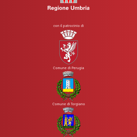
con il patrocinio di
Comune di Perugia
Comune di Torgiano