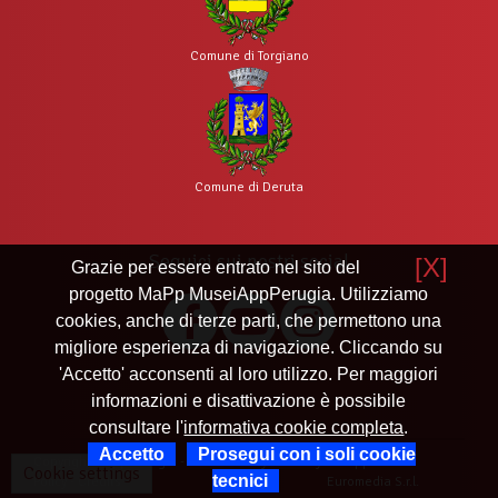
Comune di Torgiano
Comune di Deruta
Seguici sui nostri social
[X]
Grazie per essere entrato nel sito del
progetto MaPp MuseiAppPerugia. Utilizziamo
cookies, anche di terze parti, che permettono una
migliore esperienza di navigazione. Cliccando su
'Accetto' acconsenti al loro utilizzo. Per maggiori
informazioni e disattivazione è possibile
consultare l'
informativa cookie completa
.
Accetto
Prosegui con i soli cookie
Copyright Mapp Perugia -
Cookie Policy e Privacy
Sviluppato da
Cookie settings
tecnici
Policy
-
Credits
Euromedia S.r.l.