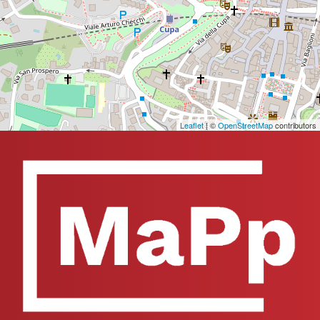
Leaflet
| ©
OpenStreetMap
contributors