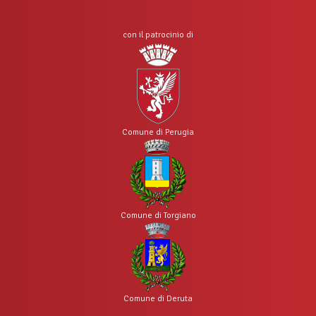
con il patrocinio di
Comune di Perugia
Comune di Torgiano
Comune di Deruta