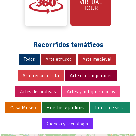
VIRTUAL
TOUR
Recorridos temáticos
Todos
Arte etrusco
Arte medieval
Arte renacentista
Arte contemporáneo
Artes decorativas
Artes y antiguos oficios
Casa-Museo
Huertos y jardines
Punto de vista
Ciencia y tecnología