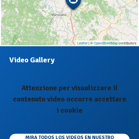
Leaflet
| ©
OpenStreetMap
contributors
Video Gallery
Attenzione per visualizzare il
contenuto video occorre accettare
i cookie
MIRA TODOS LOS VIDEOS EN NUESTRO