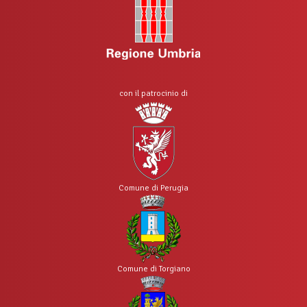
con il patrocinio di
Comune di Perugia
Comune di Torgiano