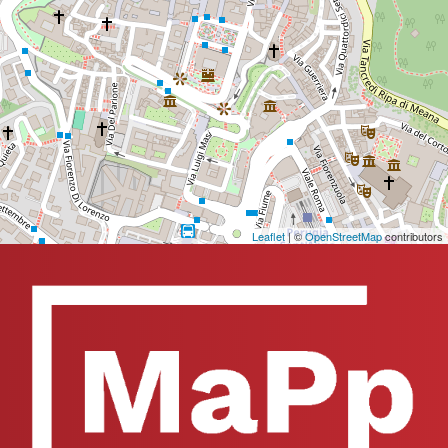
Leaflet
| ©
OpenStreetMap
contributors